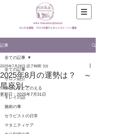
onka relaxation＆beauty
​さいたま浦和 アロマの香りとホットストーン＝温香
記事
全ての記事
2025年7月28日
読了時間: 3分
全ての記事
2025年8月の運勢は？ ～
サロン紹介
星座別～
体と心をととのえる
更新日：
2025年7月31日
キレイの話
施術の事
セラピストの日常
マタニティケア