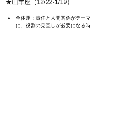
★山羊座（12/22‑1/19）
全体運：責任と人間関係がテーマ
に、役割の見直しが必要になる時
期
ラッキー行動日：8/6・8/9
ラッキーカラー：チャコールグレ
ー
げんきになる言葉：「今はまだ途
中でも、大丈夫。」
★水瓶座（1/20‑2/18）
全体運：満月が心の整理を促し、
直感と理性のバランスが取れる時
期