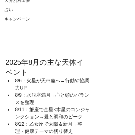
大分別府出張
占い
キャンペーン
2025年8月の主な天体イ
ベント
8/6：火星が天秤座へ→行動や協調
力UP
8/9：水瓶座満月→心と頭のバラン
スを整理
8/11：蟹座で金星×木星のコンジャ
ンクション→愛と調和のピーク
8/22：乙女座で太陽＆新月→整
理・健康テーマの切り替え