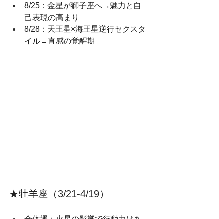
8/25：金星が獅子座へ→魅力と自
己表現の高まり
8/28：天王星×海王星逆行セクスタ
イル→直感の覚醒期
★牡羊座（3/21‑4/19）
全体運：火星の影響で行動力はあ