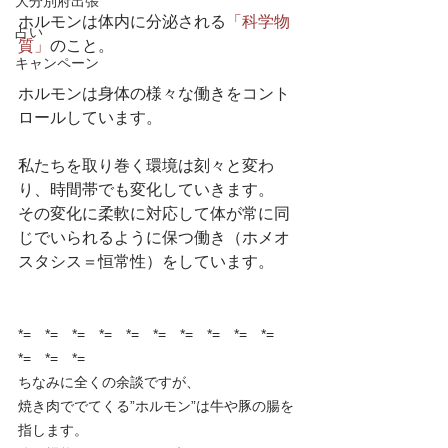
大分別府出張
ホルモンは体内に分泌される
「科学物
占い
質」
のこと。
キャンペーン
ホルモンは身体の様々な働きをコント
ロールしています。
私たちを取り巻く環境は刻々と変わ
り、時間帯でも変化していきます。
その変化に柔軟に対応して体が常に同
じでいられるように保つ働き（ホメオ
スタシス＝恒常性）をしています。
*=　*=　*=　*=　*=　*=　*=　*=　*=　*=　
*=　*=　*=
ちなみに全くの余談ですが、
焼き肉ででてくる”ホルモン”は牛や豚の腸を
指します。