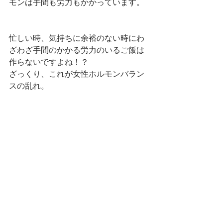
モンは手間も労力もかかっています。
忙しい時、気持ちに余裕のない時にわ
ざわざ手間のかかる労力のいるご飯は
作らないですよね！？
ざっくり、これが女性ホルモンバラン
スの乱れ。
体の中でいろいろな調整のために分泌
されるホルモン。
そしてそれぞれが機能を影響し合い、
微妙なバランスを保っている。