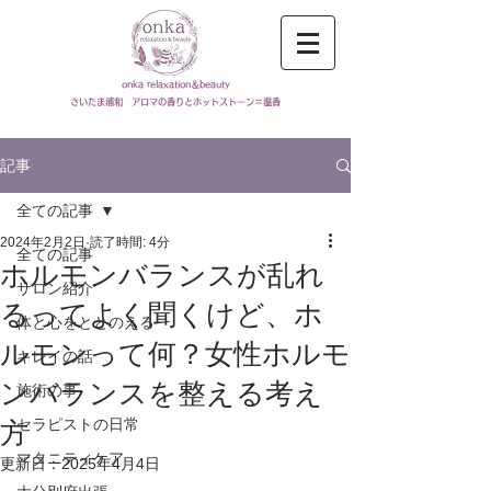
onka relaxation＆beauty
​さいたま浦和 アロマの香りとホットストーン＝温香
記事
全ての記事
2024年2月2日
読了時間: 4分
全ての記事
ホルモンバランスが乱れ
サロン紹介
るってよく聞くけど、ホ
体と心をととのえる
ルモンって何？女性ホルモ
キレイの話
ンバランスを整える考え
施術の事
セラピストの日常
方
マタニティケア
更新日：
2025年4月4日