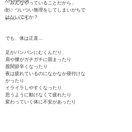
大分別府出張
「みんなやっていることだから」
占い
と、ついつい無理をしてしまいがちで
はないですか？
キャンペーン
でも、体は正直…
足がパンパンにむくんだり、
肩や腰がガチガチに固まったり
股関節辛くなったり
夜は疲れているのになかなか寝付けな
かったり
イライラしやすくなったり
思うように動けなくて疲れたり
変わっていく体に不安があったり