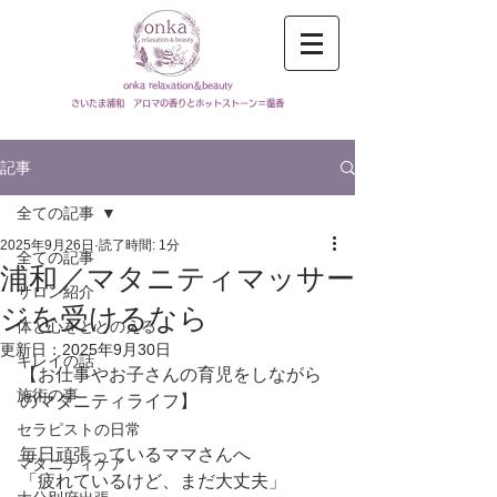
onka relaxation＆beauty
​さいたま浦和 アロマの香りとホットストーン＝温香
記事
全ての記事
2025年9月26日
読了時間: 1分
全ての記事
浦和／マタニティマッサー
サロン紹介
ジを受けるなら
体と心をととのえる
更新日：
2025年9月30日
キレイの話
【お仕事やお子さんの育児をしながら
施術の事
のマタニティライフ】
セラピストの日常
毎日頑張っているママさんへ
マタニティケア
「疲れているけど、まだ大丈夫」