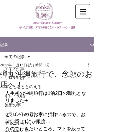
onka relaxation＆beauty
​さいたま浦和 アロマの香りとホットストーン＝温香
記事
全ての記事
2023年11月15日
読了時間: 1分
全ての記事
弾丸沖縄旅行で、念願のお
サロン紹介
店へ！
体と心をととのえる
人生初の沖縄旅行は1泊2日の弾丸とな
キレイの話
りました✈️
施術の事
セラピストの日常
と、いうのもお家に猫様いるので、お
留守番は1泊が限度…
マタニティケア
なので行きたいところ、マトを絞って