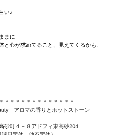
白い♪
ままに
体と心が求めてること、見えてくるかも。
＊＊＊＊＊＊＊＊＊＊＊＊＊＊
on＆beauty　アロマの香りとホットストーン
高砂町４－８アドフィ東高砂204
30 （日曜日定休　他不定休）　　