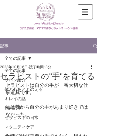
onka relaxation＆beauty
​さいたま浦和 アロマの香りとホットストーン＝温香
記事
全ての記事
2023年10月16日
読了時間: 3分
全ての記事
セラピストの"手"を育てる
サロン紹介
セラピストは自分の手が一番大切な仕
体と心をととのえる
事道具です。
キレイの話
私は昔から自分の手があまり好きでは
施術の事
なかった。
セラピストの日常
マタニティケア