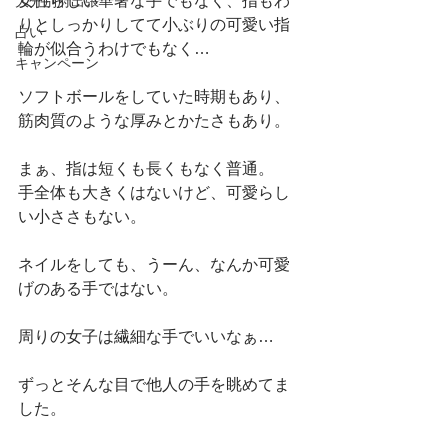
女性らしい華奢な手でもなく、指もわ
大分別府出張
りとしっかりしてて小ぶりの可愛い指
占い
輪が似合うわけでもなく…
キャンペーン
ソフトボールをしていた時期もあり、
筋肉質のような厚みとかたさもあり。
まぁ、指は短くも長くもなく普通。
手全体も大きくはないけど、可愛らし
い小ささもない。
ネイルをしても、うーん、なんか可愛
げのある手ではない。
周りの女子は繊細な手でいいなぁ…
ずっとそんな目で他人の手を眺めてま
した。