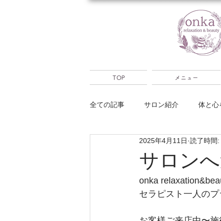
TOP
メニュー
全ての記事
サロン紹介
体と心
2025年4月11日
読了時間:
大分別府出張
占い
キャ
サロンへ
onka relaxation&be
セラピスト一人のプ
お客様ご来店中〜施