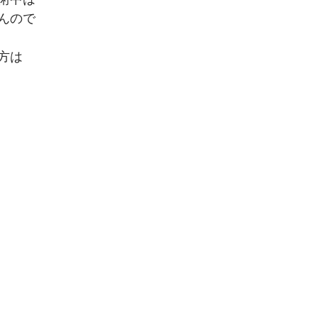
んので
方は