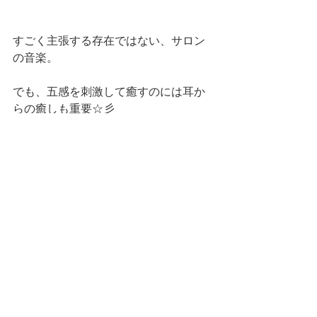
すごく主張する存在ではない、サロン
の音楽。
でも、五感を刺激して癒すのには耳か
らの癒しも重要☆彡
意識して受け取っていただくものでは
ないからこそ、
さりげなくこだわりは忍ばせておきた
いんですよね(^^)
癒し
五感
サロン紹介
施術の事