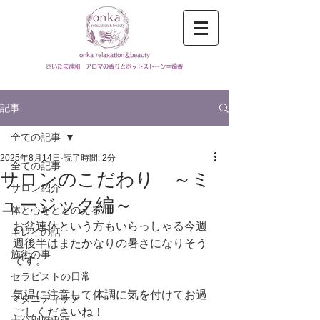
onka relaxation＆beauty
​さいたま浦和 アロマの香りとホットストーン＝温香
記事
全ての記事
2025年8月14日
読了時間: 2分
全ての記事
サロンのこだわり ～ミ
サロン紹介
ュージック編～
体と心をととのえる
お盆連休という方もいらっしゃる今週
キレイの話
週後半はまたかなりの暑さになりそう
施術の事
です。
セラピストの日常
気温に注意して体調に気を付けてお過
マタニティケア
ごしくださいね！